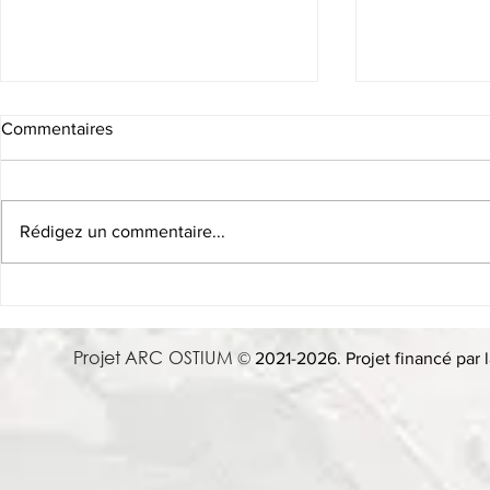
Commentaires
Rédigez un commentaire...
Conférence, 21 oct. 13h -
6 Mai 2025 
When in Rome: Using
Martina Mara
Archaeology and AI to Play As
Ostie
Projet ARC OSTIUM
© 2021-2026. Projet financé par l
the Romans Did