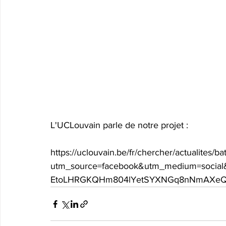
L'UCLouvain parle de notre projet : 
https://uclouvain.be/fr/chercher/actualites/bat
utm_source=facebook&utm_medium=social
EtoLHRGKQHm804lYetSYXNGq8nNmAXeQ