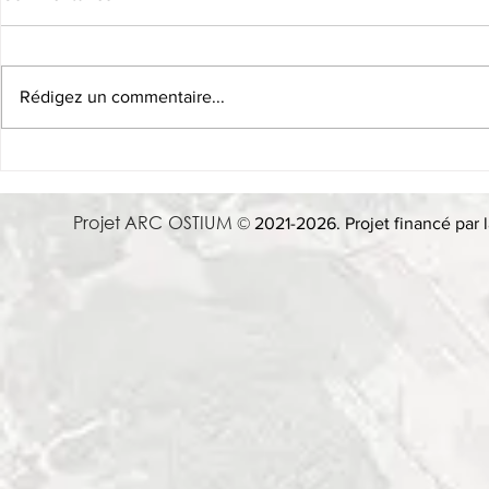
Rédigez un commentaire...
Conférence, 21 oct. 13h -
8 Mai 2025 
When in Rome: Using
Donatella Fio
Archaeology and AI to Play As
Adapting or 
Projet ARC OSTIUM
© 2021-2026. Projet financé par l
the Romans Did