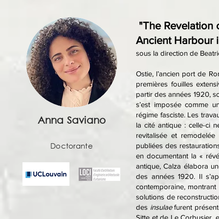
"The Revelation o
Ancient Harbour i
sous la direction de Beat
Ostie, l’ancien port de R
premières fouilles extens
partir des années 1920, so
s’est imposée comme un 
régime fasciste. Les trava
Anna Saviano
la cité antique : celle-ci
revitalisée et remodelée
Doctorante
publiées des restauration
en documentant la « révél
antique, Calza élabora un
des années 1920. Il s’app
contemporaine, montrant q
solutions de reconstructio
des
insulae
furent présent
Sitte et de Le Corbusier, 