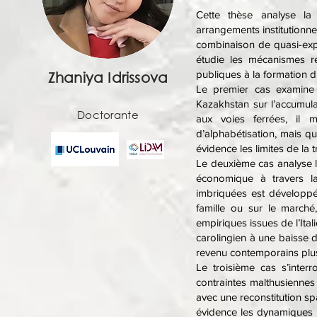
Cette thèse analyse la 
arrangements institutionn
combinaison de quasi-expé
étudie les mécanismes reli
publiques à la formation du
Zhaniya Idrissova
Le premier cas examine 
Kazakhstan sur l’accumulat
Doctorante
aux voies ferrées, il 
d’alphabétisation, mais q
évidence les limites de la 
Le deuxième cas analyse l’i
économique à travers la
imbriquées est développé,
famille ou sur le marché
empiriques issues de l’Ita
carolingien à une baisse d
revenu contemporains plus
Le troisième cas s’inter
contraintes malthusiennes
avec une reconstitution sp
évidence les dynamiques d