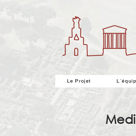
Le Projet
L´équi
Med