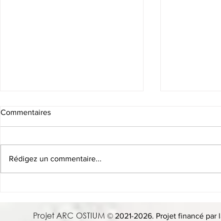
Commentaires
Rédigez un commentaire...
Conférence, 21 oct. 13h -
8 Mai 2025 
When in Rome: Using
Donatella Fio
Archaeology and AI to Play As
Adapting or 
Projet ARC OSTIUM
© 2021-2026. Projet financé par l
the Romans Did